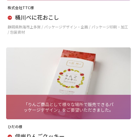
株式会社TTC様
桶川べに花おこし
静岡県熱海市上多賀 /
パッケージデザイン・企画 / パッケージ印刷・加工
/ 包装資材
「りんご商品として様々な場所で販売できるパ
ッケージデザイン」をご要望いただきました。
ひだの様
信州りんごクッキー