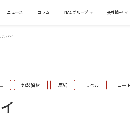
ニュース
コラム
NACグループ
会社情報
んごパイ
工
包装資材
厚紙
ラベル
コー
パイ