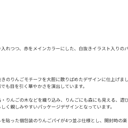
り入れつつ、赤をメインカラーにした、白抜きイラスト入りの
抜きのりんごモチーフを大胆に散りばめたデザインに仕上げま
場でも目を引く華やかさを演出しています。
鳥・りんごの木などを織り込み、りんごにも森にも見える、遊
らしく親しみやすいパッケージデザインとなっています。
ルを貼った個包装のりんごパイが4つ並ぶ仕様とし、開封時の楽