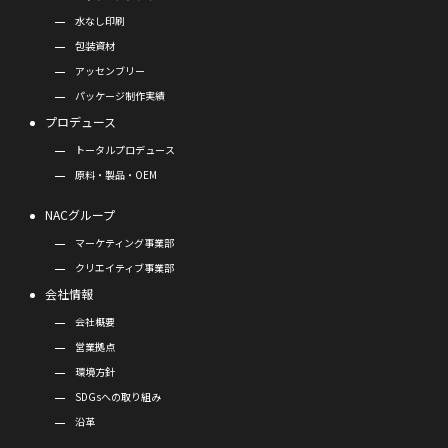
水なし印刷
包装資材
アッセンブリー
パッケージ制作実績
プロデュース
トータルプロデュース
原料・製品・OEM
NACグループ
マーケティング事業部
クリエイティブ事業部
会社情報
会社概要
営業拠点
環境方針
SDGsへの取り組み
沿革