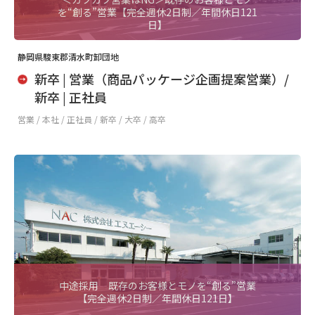
を“創る”営業【完全週休2日制／年間休日121
日】
静岡県駿東郡清水町卸団地
新卒 | 営業（商品パッケージ企画提案営業）/
新卒 | 正社員
営業 /
本社 / 正社員 / 新卒 / 大卒 / 高卒
中途採用 既存のお客様とモノを“創る”営業
【完全週休2日制／年間休日121日】