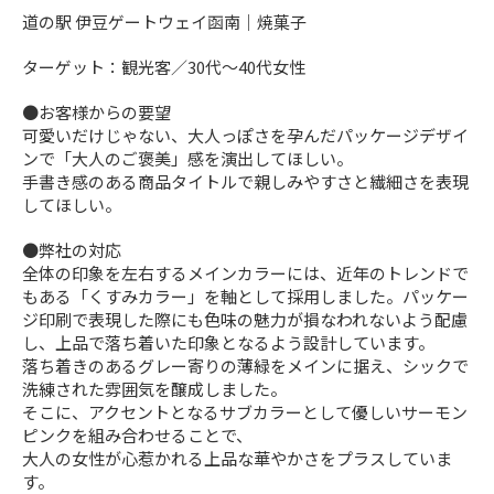
道の駅 伊豆ゲートウェイ函南｜焼菓子
ターゲット：観光客／30代〜40代女性
●お客様からの要望
可愛いだけじゃない、大人っぽさを孕んだパッケージデザイ
ンで「大人のご褒美」感を演出してほしい。
手書き感のある商品タイトルで親しみやすさと繊細さを表現
してほしい。
●弊社の対応
全体の印象を左右するメインカラーには、近年のトレンドで
もある「くすみカラー」を軸として採用しました。パッケー
ジ印刷で表現した際にも色味の魅力が損なわれないよう配慮
し、上品で落ち着いた印象となるよう設計しています。
落ち着きのあるグレー寄りの薄緑をメインに据え、シックで
洗練された雰囲気を醸成しました。
そこに、アクセントとなるサブカラーとして優しいサーモン
ピンクを組み合わせることで、
大人の女性が心惹かれる上品な華やかさをプラスしていま
す。