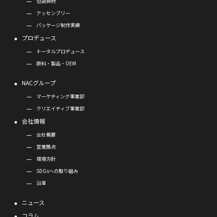
包装資材
アッセンブリー
パッケージ制作実績
プロデュース
トータルプロデュース
原料・製品・OEM
NACグループ
マーケティング事業部
クリエイティブ事業部
会社情報
会社概要
営業拠点
環境方針
SDGsへの取り組み
沿革
ニュース
コラム