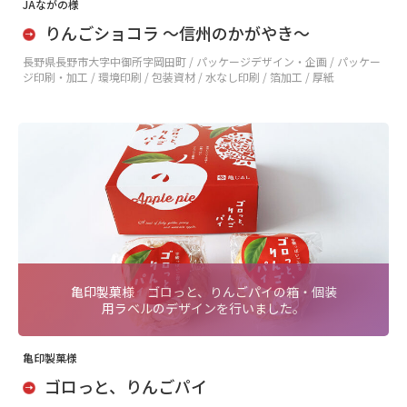
JAながの様
りんごショコラ 〜信州のかがやき〜
長野県長野市大字中御所字岡田町 /
パッケージデザイン・企画 / パッケー
ジ印刷・加工 / 環境印刷 / 包装資材 / 水なし印刷 / 箔加工 / 厚紙
亀印製菓様 ゴロっと、りんごパイの箱・個装
用ラベルのデザインを行いました。
亀印製菓様
ゴロっと、りんごパイ